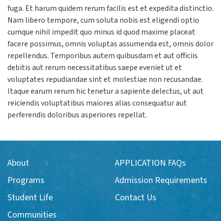
fuga. Et harum quidem rerum facilis est et expedita distinctio.
Communities
Nam libero tempore, cum soluta nobis est eligendi optio
cumque nihil impedit quo minus id quod maxime placeat
Sooke
facere possimus, omnis voluptas assumenda est, omnis dolor
repellendus. Temporibus autem quibusdam et aut officiis
Colwood
debitis aut rerum necessitatibus saepe eveniet ut et
voluptates repudiandae sint et molestiae non recusandae.
Langford
Itaque earum rerum hic tenetur a sapiente delectus, ut aut
reiciendis voluptatibus maiores alias consequatur aut
APPLICATION FAQs
perferendis doloribus asperiores repellat.
Homestay
Admission Requirements
About
APPLICATION FAQs
Programs
Admission Requirements
VIEW BROCHURE
Student Life
Contact Us
Communities