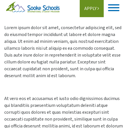
APPLY
Home
Lorem ipsum dolor sit amet, consectetur adipiscing elit, sed
do eiusmod tempor incididunt ut labore et dolore magna
About
aliqua. Ut enim ad minim veniam, quis nostrud exercitation
ullamco laboris nisi ut aliquip ex ea commodo consequat.
Student Life
Duis aute irure dolor in reprehenderit in voluptate velit esse
cillum dolore eu fugiat nulla pariatur. Excepteur sint
Programs
occaecat cupidatat non proident, sunt in culpa qui officia
deserunt mollit anim id est laborum.
Schools
Activities
At vero eos et accusamus et iusto odio dignissimos ducimus
qui blanditiis praesentium voluptatum deleniti atque
Information
corrupti quos dolores et quas molestias excepturi sint
occaecati cupiditate non provident, similique sunt in culpa
Getting Here
qui officia deserunt mollitia animi, id est laborum et dolorum